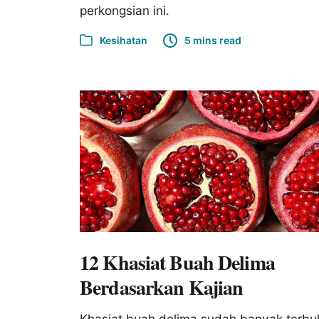
perkongsian ini.
Kesihatan
5 mins read
12 Khasiat Buah Delima
Berdasarkan Kajian
Khasiat buah delima sudah banyak terbuk