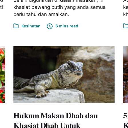
ti
khasiat bawang putih yang anda semua
ke
perlu tahu dan amalkan.
kh
Kesihatan
6 mins read
Hukum Makan Dhab dan
5
Khasiat Dhab Untuk
K