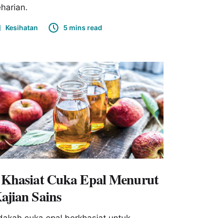
harian.
Kesihatan
5 mins read
 Khasiat Cuka Epal Menurut
ajian Sains
akah cuka epal berkhasiat untuk