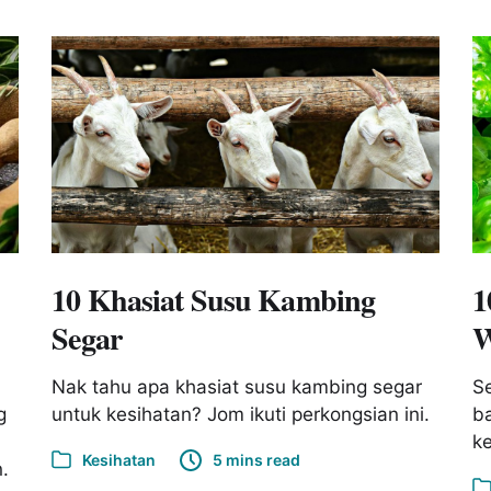
10 Khasiat Susu Kambing
1
Segar
W
Nak tahu apa khasiat susu kambing segar
Se
g
untuk kesihatan? Jom ikuti perkongsian ini.
ba
k
Kesihatan
5 mins read
.