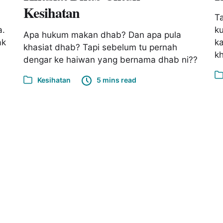
Kesihatan
Ta
a.
ku
Apa hukum makan dhab? Dan apa pula
ak
ka
khasiat dhab? Tapi sebelum tu pernah
kh
dengar ke haiwan yang bernama dhab ni??
Kesihatan
5 mins read