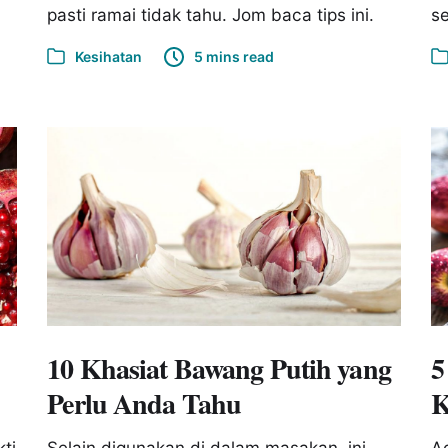
pasti ramai tidak tahu. Jom baca tips ini.
se
Kesihatan
5 mins read
10 Khasiat Bawang Putih yang
5
Perlu Anda Tahu
K
ti
Selain digunakan di dalam masakan, ini
Ad