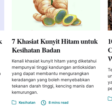
k
7 Khasiat Kunyit Hitam untuk
1
Kesihatan Badan
C
W
Kenali khasiat kunyit hitam yang diketahui
mempunyai tinggi kandungan antioksidan
Te
n
yang dapat membantu mengurangkan
un
keradangan yang boleh menyebabkan
ya
tekanan darah tinggi, kencing manis dan
pe
kemurungan.
Kesihatan
8 mins read