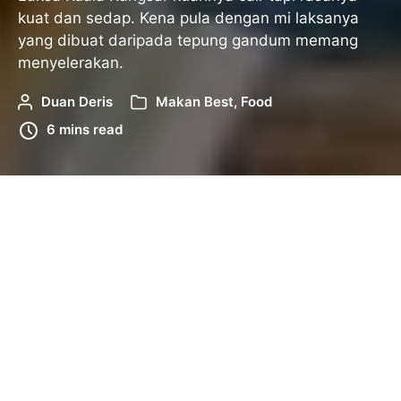
kuat dan sedap. Kena pula dengan mi laksanya
yang dibuat daripada tepung gandum memang
menyelerakan.
Duan Deris
Makan Best
,
Food
6 mins read
Home
/
Food
/
Makan Best
/
5 Laksa Kuala