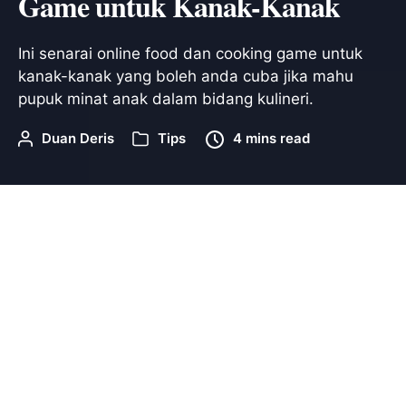
Game untuk Kanak-Kanak
Ini senarai online food dan cooking game untuk
kanak-kanak yang boleh anda cuba jika mahu
pupuk minat anak dalam bidang kulineri.
Duan Deris
Tips
4 mins read
Home
/
Tips
/
10 Online Food & Cooking Game