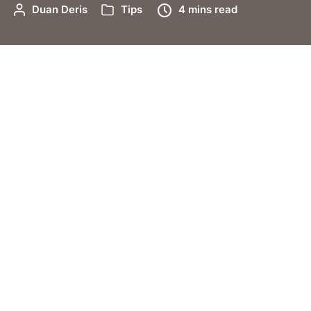
Duan Deris
Tips
4 mins read
Home
/
Tips
/
3 Tips Kewangan Viral untuk Anak
Muda
Ini adalah tips kewangan viral untuk anak muda
yang paling mudah untuk difahami dan
diamalkan. Jom baca perkongsian ini.