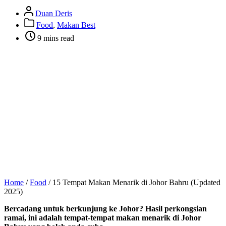
Post
Duan Deris
author
Post
Food
,
Makan Best
categories
Post
9 mins read
categories
Home
/
Food
/
15 Tempat Makan Menarik di Johor Bahru (Updated
2025)
Bercadang untuk berkunjung ke Johor? Hasil perkongsian
ramai, ini adalah tempat-tempat makan menarik di Johor