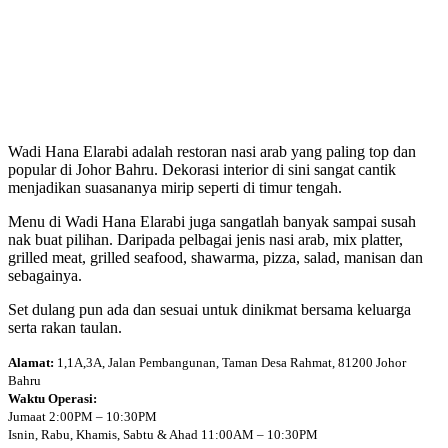
Wadi Hana Elarabi adalah restoran nasi arab yang paling top dan
popular di Johor Bahru. Dekorasi interior di sini sangat cantik
menjadikan suasananya mirip seperti di timur tengah.
Menu di Wadi Hana Elarabi juga sangatlah banyak sampai susah
nak buat pilihan. Daripada pelbagai jenis nasi arab, mix platter,
grilled meat, grilled seafood, shawarma, pizza, salad, manisan dan
sebagainya.
Set dulang pun ada dan sesuai untuk dinikmat bersama keluarga
serta rakan taulan.
Alamat:
1,1A,3A, Jalan Pembangunan, Taman Desa Rahmat, 81200 Johor
Bahru
Waktu Operasi:
Jumaat 2:00PM – 10:30PM
Isnin, Rabu, Khamis, Sabtu & Ahad 11:00AM – 10:30PM