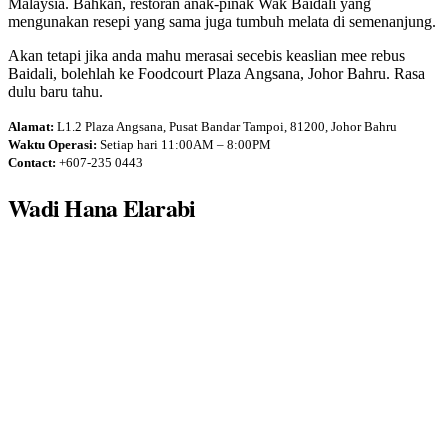
Malaysia. Bahkan, restoran anak-pinak Wak Baidali yang
mengunakan resepi yang sama juga tumbuh melata di semenanjung.
Akan tetapi jika anda mahu merasai secebis keaslian mee rebus
Baidali, bolehlah ke Foodcourt Plaza Angsana, Johor Bahru. Rasa
dulu baru tahu.
Alamat:
L1.2 Plaza Angsana, Pusat Bandar Tampoi, 81200, Johor Bahru
Waktu Operasi:
Setiap hari 11:00AM – 8:00PM
Contact:
+607-235 0443
Wadi Hana Elarabi