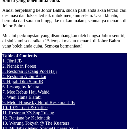
Bahru yang boleh anda cuba.
Andai berpeluang ke Johor Bahru, sudah pasti anda akan tercari-cari
destinasi dan lokasi terbaik untuk menjamu selera. Usah khuatir,
bermula dari sarapan hingga ke makan malam, semuanya menarik di
Johor Bahru.
Melalui perkongsian yang disumbangkan oleh bangsa Johor sendiri,
di sini kami senaraikan 15 tempat makan menarik di Johor Bahru
yang boleh anda cuba. Semoga bermanfaat!
Table of Contents
1.
Jibril JB
2.
Nenek in Forest
3.
Restoran Kacang Pool Haji
4.
Restoran Abbu Bakar
5.
Hijrah Dim Sum JB
6.
Lesong by Johara
7.
Mee Rebus Haji Wahid
8.
Wadi Hana Elarabi
9.
Melor House by Nurul Restaurant JB
10.
1975 Toast & Coffee
11.
Restoran ZZ Sup Tulang
12.
Renjana by Kafeinatik
13.
Warung Tokyah @ The Kuarters
14.
Murtabak Majid Special Cheese No. 1