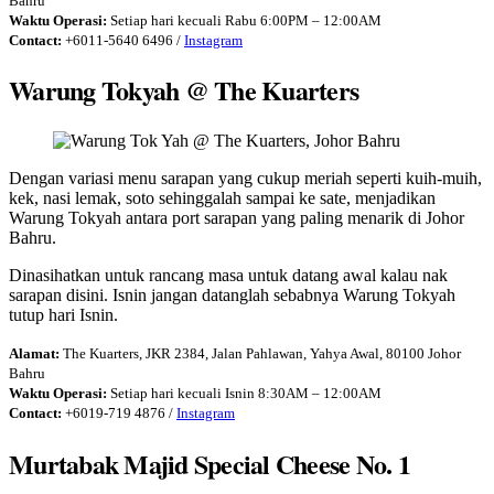
Bahru
Waktu Operasi:
Setiap hari kecuali Rabu 6:00PM – 12:00AM
Contact:
+6011-5640 6496 /
Instagram
Warung Tokyah @ The Kuarters
Dengan variasi menu sarapan yang cukup meriah seperti kuih-muih,
kek, nasi lemak, soto sehinggalah sampai ke sate, menjadikan
Warung Tokyah antara port sarapan yang paling menarik di Johor
Bahru.
Dinasihatkan untuk rancang masa untuk datang awal kalau nak
sarapan disini. Isnin jangan datanglah sebabnya Warung Tokyah
tutup hari Isnin.
Alamat:
The Kuarters, JKR 2384, Jalan Pahlawan, Yahya Awal, 80100 Johor
Bahru
Waktu Operasi:
Setiap hari kecuali Isnin 8:30AM – 12:00AM
Contact:
+6019-719 4876 /
Instagram
Murtabak Majid Special Cheese No. 1