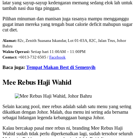
latar yang sayup-sayup kedengaran memang sedang elok lah untuk
tambah nasi dua tiga pinggan.
Pilihan minuman dan manisan juga rasanya mampu mengganggu
gugat iman mereka yang tengah buat calorie deficit mahupun sugar
cut diet.
Alamat:
82c, Zenith Suasana Iskandar, Lot 01-03A, 82C, Jalan Trus, Johor
Bahru
Waktu Operasi:
Setiap hari 11:00AM – 11:00PM
Contact:
+6013-732 6505 /
Facebook
Baca juga:
Tempat Makan Best di Semenyih
Mee Rebus Haji Wahid
Selain kacang pool, mee rebus adalah salah satu menu yang sering
dikaitkan dengan Johor. Malah, dua menu ini sering ada bersama
sebagai hidangan legenda kebanggaan bangsa Johor.
Kalau bercakap pasal mee rebus ni, branding Mee Rebus Haji
Wahid sudah tidak perlu diperkenalkan lagi, sudah tersohor seluruh