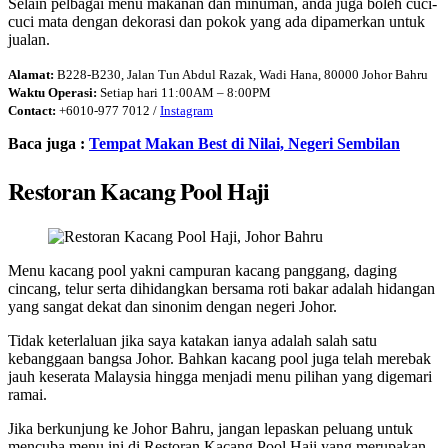
Selain pelbagai menu makanan dan minuman, anda juga boleh cuci-
cuci mata dengan dekorasi dan pokok yang ada dipamerkan untuk
jualan.
Alamat:
B228-B230, Jalan Tun Abdul Razak, Wadi Hana, 80000 Johor Bahru
Waktu Operasi:
Setiap hari 11:00AM – 8:00PM
Contact:
+6010-977 7012 /
Instagram
Baca juga :
Tempat Makan Best di Nilai, Negeri Sembilan
Restoran Kacang Pool Haji
Menu kacang pool yakni campuran kacang panggang, daging
cincang, telur serta dihidangkan bersama roti bakar adalah hidangan
yang sangat dekat dan sinonim dengan negeri Johor.
Tidak keterlaluan jika saya katakan ianya adalah salah satu
kebanggaan bangsa Johor. Bahkan kacang pool juga telah merebak
jauh keserata Malaysia hingga menjadi menu pilihan yang digemari
ramai.
Jika berkunjung ke Johor Bahru, jangan lepaskan peluang untuk
mencuba menu ini di Restoran Kacang Pool Haji yang merupakan