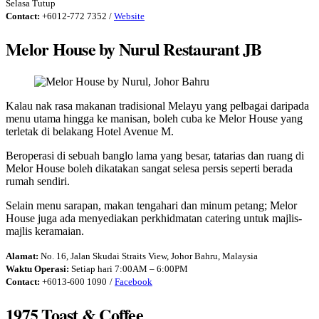
Selasa Tutup
Contact:
+6012-772 7352 /
Website
Melor House by Nurul Restaurant JB
Kalau nak rasa makanan tradisional Melayu yang pelbagai daripada
menu utama hingga ke manisan, boleh cuba ke Melor House yang
terletak di belakang Hotel Avenue M.
Beroperasi di sebuah banglo lama yang besar, tatarias dan ruang di
Melor House boleh dikatakan sangat selesa persis seperti berada
rumah sendiri.
Selain menu sarapan, makan tengahari dan minum petang; Melor
House juga ada menyediakan perkhidmatan catering untuk majlis-
majlis keramaian.
Alamat:
No. 16, Jalan Skudai Straits View, Johor Bahru, Malaysia
Waktu Operasi:
Setiap hari 7:00AM – 6:00PM
Contact:
+6013-600 1090
/
Facebook
1975 Toast & Coffee