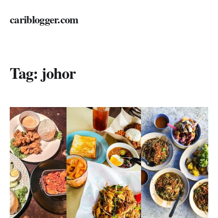
cariblogger.com
Tag:
johor