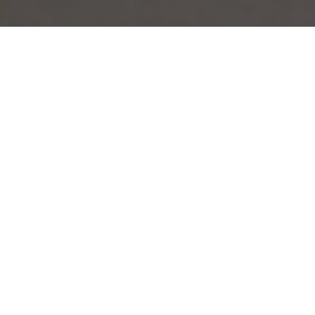
Home
/
Tips
/
Strategi Pasukan Yang Harmoni Dan
Berprestasi Tinggi
Tiada keajaiban yang dapat menghasilkan
hubungan harmoni secara semulajadi di dalam
sesebuah pasukan. Ia memerlukan usaha,
pengetahuan, pengalaman, kemahiran dan sifat
penambahbaikan yang berterusan, bermula dari